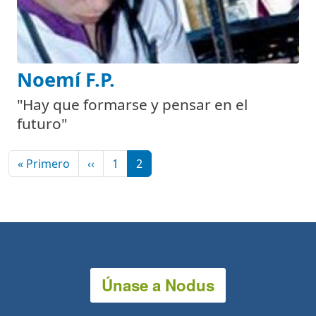
Noemí F.P.
"Hay que formarse y pensar en el
futuro"
Paginación
Primera página
Página anterior
« Primero
‹‹
1
2
Únase a Nodus