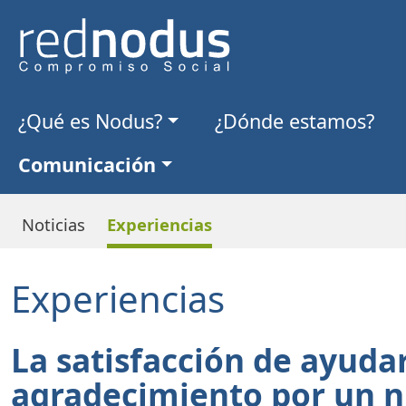
N
avegación principal
¿Qué es Nodus?
¿Dónde estamos?
Comunicación
N
avegación principal
Noticias
Experiencias
Experiencias
La satisfacción de ayudar
agradecimiento por un n