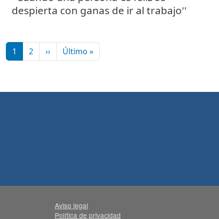
despierta con ganas de ir al trabajo''
Paginación
Siguiente página
Última página
1
2
››
Último »
Aviso legal
Política de privacidad