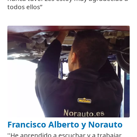
todos ellos”
Francisco Alberto y Norauto
''He aprendido a escuchar y a trabajar